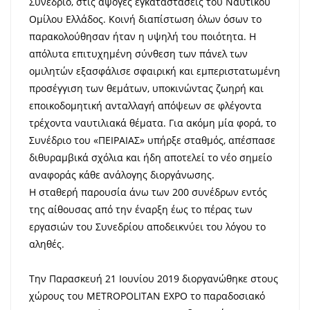
Συνέδριο, στις άψογες εγκαταστάσεις του Ναυτικού
Ομίλου Ελλάδος. Κοινή διαπίστωση όλων όσων το
παρακολούθησαν ήταν η υψηλή του ποιότητα. Η
απόλυτα επιτυχημένη σύνθεση των πάνελ των
ομιλητών εξασφάλισε σφαιρική και εμπεριστατωμένη
προσέγγιση των θεμάτων, υποκινώντας ζωηρή και
εποικοδομητική ανταλλαγή απόψεων σε φλέγοντα
τρέχοντα ναυτιλιακά θέματα. Για ακόμη μία φορά, το
Συνέδριο του «ΠΕΙΡΑΙΑΣ» υπήρξε σταθμός, απέσπασε
διθυραμβικά σχόλια και ήδη αποτελεί το νέο σημείο
αναφοράς κάθε ανάλογης διοργάνωσης.
Η σταθερή παρουσία άνω των 200 συνέδρων εντός
της αίθουσας από την έναρξη έως το πέρας των
εργασιών του Συνεδρίου αποδεικνύει του λόγου το
αληθές.
Την Παρασκευή 21 Ιουνίου 2019 διοργανώθηκε στους
χώρους του METROPOLITAN EXPO το παραδοσιακό